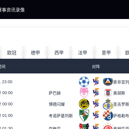
赛事
资讯
录像
欧冠
德甲
西甲
法甲
意甲
时间
对阵
1 23:00
索非亚
2 00:00
萨巴赫
奥胡斯
2 00:00
博德闪耀
圣吉罗
2 01:00
考诺萨基列斯
萨格勒
2 01:30
奈梅亨
奥林匹