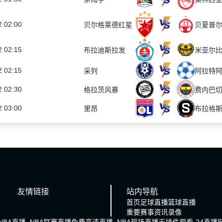
2 02:00
贝尔格莱德红星
贝夏普
2 02:15
布拉迪斯拉发
米亚尔
2 02:15
采列
阿拉特
2 02:30
格拉茨风暴
费内巴
2 03:00
里昂
布拉格
友情链接
站内导航
首页
足球直播
篮球直播
重要赛事
资讯
录像