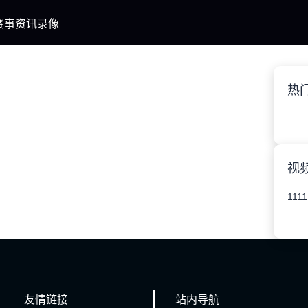
赛事
资讯
录像
热
视
1111
友情链接
站内导航