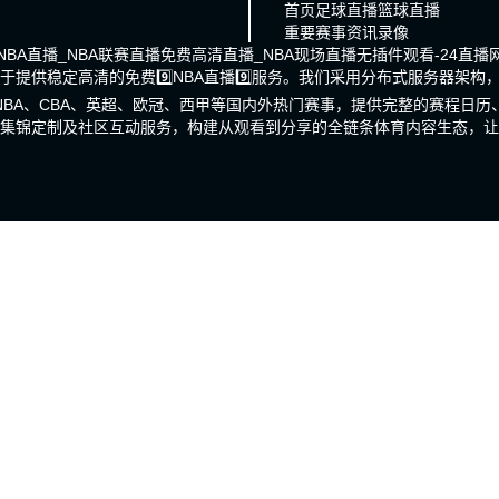
首页
足球直播
篮球直播
重要赛事
资讯
录像
NBA直播_NBA联赛直播免费高清直播_NBA现场直播无插件观看-24直播
于提供稳定高清的免费9️⃣NBA直播9️⃣服务。我们采用分布式服务器架
BA、CBA、英超、欧冠、西甲等国内外热门赛事，提供完整的赛程日
集锦定制及社区互动服务，构建从观看到分享的全链条体育内容生态，让